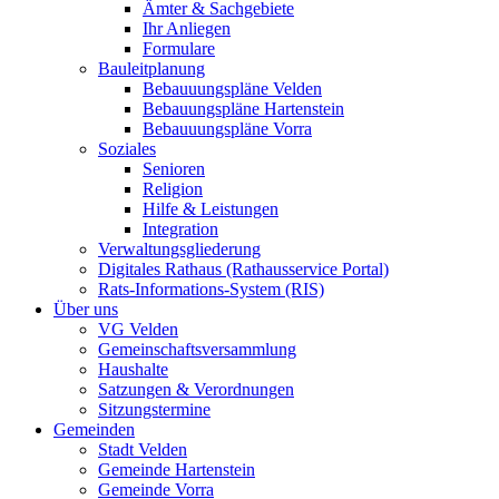
Ämter & Sachgebiete
Ihr Anliegen
Formulare
Bauleitplanung
Bebauuungspläne Velden
Bebauungspläne Hartenstein
Bebauuungspläne Vorra
Soziales
Senioren
Religion
Hilfe & Leistungen
Integration
Verwaltungsgliederung
Digitales Rathaus (Rathausservice Portal)
Rats-Informations-System (RIS)
Über uns
VG Velden
Gemeinschaftsversammlung
Haushalte
Satzungen & Verordnungen
Sitzungstermine
Gemeinden
Stadt Velden
Gemeinde Hartenstein
Gemeinde Vorra