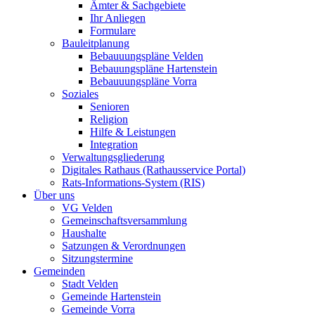
Ämter & Sachgebiete
Ihr Anliegen
Formulare
Bauleitplanung
Bebauuungspläne Velden
Bebauungspläne Hartenstein
Bebauuungspläne Vorra
Soziales
Senioren
Religion
Hilfe & Leistungen
Integration
Verwaltungsgliederung
Digitales Rathaus (Rathausservice Portal)
Rats-Informations-System (RIS)
Über uns
VG Velden
Gemeinschaftsversammlung
Haushalte
Satzungen & Verordnungen
Sitzungstermine
Gemeinden
Stadt Velden
Gemeinde Hartenstein
Gemeinde Vorra