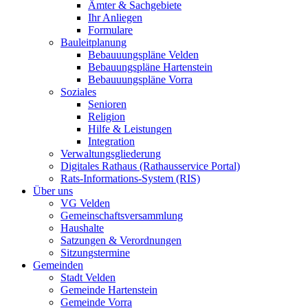
Ämter & Sachgebiete
Ihr Anliegen
Formulare
Bauleitplanung
Bebauuungspläne Velden
Bebauungspläne Hartenstein
Bebauuungspläne Vorra
Soziales
Senioren
Religion
Hilfe & Leistungen
Integration
Verwaltungsgliederung
Digitales Rathaus (Rathausservice Portal)
Rats-Informations-System (RIS)
Über uns
VG Velden
Gemeinschaftsversammlung
Haushalte
Satzungen & Verordnungen
Sitzungstermine
Gemeinden
Stadt Velden
Gemeinde Hartenstein
Gemeinde Vorra