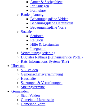
Ämter & Sachgebiete
Ihr Anliegen
Formulare
Bauleitplanung
Bebauuungspläne Velden
Bebauungspläne Hartenstein
Bebauuungspläne Vorra
Soziales
Senioren
Religion
Hilfe & Leistungen
Integration
Verwaltungsgliederung
Digitales Rathaus (Rathausservice Portal)
Rats-Informations-System (RIS)
Über uns
VG Velden
Gemeinschaftsversammlung
Haushalte
Satzungen & Verordnungen
Sitzungstermine
Gemeinden
Stadt Velden
Gemeinde Hartenstein
Gemeinde Vorra