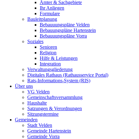
Ämter & Sachgebiete
Ihr Anliegen
Formulare
Bauleitplanung
Bebauuungspläne Velden
Bebauungspläne Hartenstein
Bebauuungspläne Vorra
Soziales
Senioren
Religion
Hilfe & Leistungen
Integration
Verwaltungsgliederung
Digitales Rathaus (Rathausservice Portal)
Rats-Informations-System (RIS)
Über uns
VG Velden
Gemeinschaftsversammlung
Haushalte
Satzungen & Verordnungen
Sitzungstermine
Gemeinden
Stadt Velden
Gemeinde Hartenstein
Gemeinde Vorra