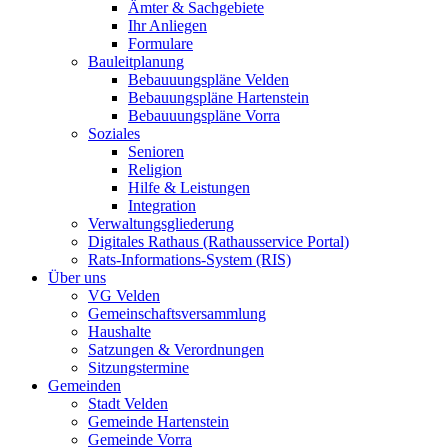
Ämter & Sachgebiete
Ihr Anliegen
Formulare
Bauleitplanung
Bebauuungspläne Velden
Bebauungspläne Hartenstein
Bebauuungspläne Vorra
Soziales
Senioren
Religion
Hilfe & Leistungen
Integration
Verwaltungsgliederung
Digitales Rathaus (Rathausservice Portal)
Rats-Informations-System (RIS)
Über uns
VG Velden
Gemeinschaftsversammlung
Haushalte
Satzungen & Verordnungen
Sitzungstermine
Gemeinden
Stadt Velden
Gemeinde Hartenstein
Gemeinde Vorra