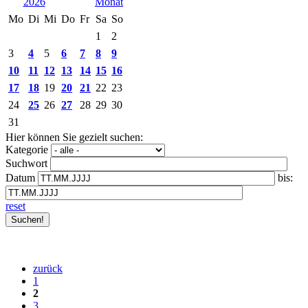
2026
Mo
Di
Mi
Do
Fr
Sa
So
1
2
3
4
5
6
7
8
9
10
11
12
13
14
15
16
17
18
19
20
21
22
23
24
25
26
27
28
29
30
31
Hier können Sie gezielt suchen:
Kategorie
Suchwort
Datum
bis:
reset
zurück
1
2
3