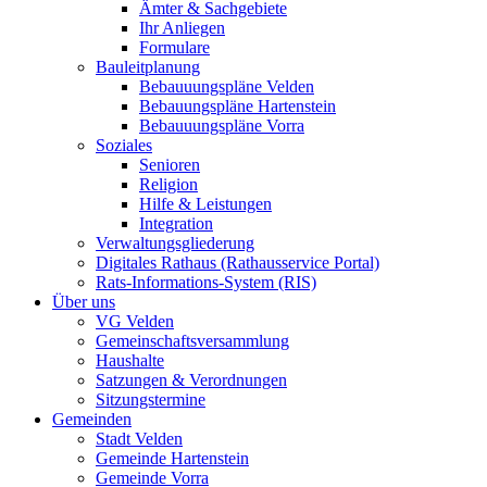
Ämter & Sachgebiete
Ihr Anliegen
Formulare
Bauleitplanung
Bebauuungspläne Velden
Bebauungspläne Hartenstein
Bebauuungspläne Vorra
Soziales
Senioren
Religion
Hilfe & Leistungen
Integration
Verwaltungsgliederung
Digitales Rathaus (Rathausservice Portal)
Rats-Informations-System (RIS)
Über uns
VG Velden
Gemeinschaftsversammlung
Haushalte
Satzungen & Verordnungen
Sitzungstermine
Gemeinden
Stadt Velden
Gemeinde Hartenstein
Gemeinde Vorra