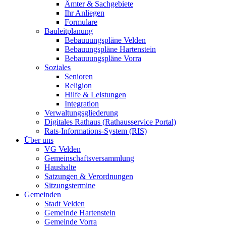
Ämter & Sachgebiete
Ihr Anliegen
Formulare
Bauleitplanung
Bebauuungspläne Velden
Bebauungspläne Hartenstein
Bebauuungspläne Vorra
Soziales
Senioren
Religion
Hilfe & Leistungen
Integration
Verwaltungsgliederung
Digitales Rathaus (Rathausservice Portal)
Rats-Informations-System (RIS)
Über uns
VG Velden
Gemeinschaftsversammlung
Haushalte
Satzungen & Verordnungen
Sitzungstermine
Gemeinden
Stadt Velden
Gemeinde Hartenstein
Gemeinde Vorra