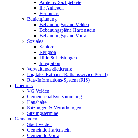
Ämter & Sachgebiete
Ihr Anliegen
Formulare
Bauleitplanung
Bebauuungspläne Velden
Bebauungspläne Hartenstein
Bebauuungspläne Vorra
Soziales
Senioren
Religion
Hilfe & Leistungen
Integration
Verwaltungsgliederung
Digitales Rathaus (Rathausservice Portal)
Rats-Informations-System (RIS)
Über uns
VG Velden
Gemeinschaftsversammlung
Haushalte
Satzungen & Verordnungen
Sitzungstermine
Gemeinden
Stadt Velden
Gemeinde Hartenstein
Gemeinde Vorra