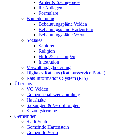
Ämter & Sachgebiete
Ihr Anliegen
Formulare
Bauleitplanung
Bebauuungspläne Velden
Bebauungspläne Hartenstein
Bebauuungspläne Vorra
Soziales
Senioren
Religion
Hilfe & Leistungen
Integration
Verwaltungsgliederung
Digitales Rathaus (Rathausservice Portal)
Rats-Informations-System (RIS)
Über uns
VG Velden
Gemeinschaftsversammlung
Haushalte
Satzungen & Verordnungen
Sitzungstermine
Gemeinden
Stadt Velden
Gemeinde Hartenstein
Gemeinde Vorra