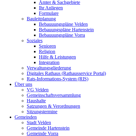
Ämter & Sachgebiete
Ihr Anliegen
Formulare
Bauleitplanung
Bebauuungspläne Velden
Bebauungspläne Hartenstein
Bebauuungspläne Vorra
Soziales
Senioren
Religion
Hilfe & Leistungen
Integration
Verwaltungsgliederung
Digitales Rathaus (Rathausservice Portal)
Rats-Informations-System (RIS)
Über uns
VG Velden
Gemeinschaftsversammlung
Haushalte
Satzungen & Verordnungen
Sitzungstermine
Gemeinden
Stadt Velden
Gemeinde Hartenstein
Gemeinde Vorra