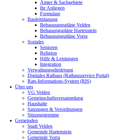
Ämter & Sachgebiete
Ihr Anliegen
Formulare
Bauleitplanung
Bebauuungspläne Velden
Bebauungspläne Hartenstein
Bebauuungspläne Vorra
Soziales
Senioren
Religion
Hilfe & Leistungen
Integration
Verwaltungsgliederung
Digitales Rathaus (Rathausservice Portal)
Rats-Informations-System (RIS)
Über uns
VG Velden
Gemeinschaftsversammlung
Haushalte
Satzungen & Verordnungen
Sitzungstermine
Gemeinden
Stadt Velden
Gemeinde Hartenstein
Gemeinde Vorra