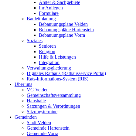
Ämter & Sachgebiete
Ihr Anliegen
Formulare
Bauleitplanung
Bebauuungspläne Velden
Bebauungspläne Hartenstein
Bebauuungspläne Vorra
Soziales
Senioren
Religion
Hilfe & Leistungen
Integration
Verwaltungsgliederung
Digitales Rathaus (Rathausservice Portal)
Rats-Informations-System (RIS)
Über uns
VG Velden
Gemeinschaftsversammlung
Haushalte
Satzungen & Verordnungen
Sitzungstermine
Gemeinden
Stadt Velden
Gemeinde Hartenstein
Gemeinde Vorra