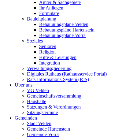
Ämter & Sachgebiete
Ihr Anliegen
Formulare
Bauleitplanung
Bebauuungspläne Velden
Bebauungspläne Hartenstein
Bebauuungspläne Vorra
Soziales
Senioren
Religion
Hilfe & Leistungen
Integration
Verwaltungsgliederung
Digitales Rathaus (Rathausservice Portal)
Rats-Informations-System (RIS)
Über uns
VG Velden
Gemeinschaftsversammlung
Haushalte
Satzungen & Verordnungen
Sitzungstermine
Gemeinden
Stadt Velden
Gemeinde Hartenstein
Gemeinde Vorra