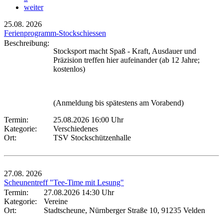
weiter
25.08.
2026
Ferienprogramm-Stockschiessen
Beschreibung:
Stocksport macht Spaß - Kraft, Ausdauer und
Präzision treffen hier aufeinander (ab 12 Jahre;
kostenlos)
(Anmeldung bis spätestens am Vorabend)
Termin:
25.08.2026 16:00 Uhr
Kategorie:
Verschiedenes
Ort:
TSV Stockschützenhalle
27.08.
2026
Scheunentreff "Tee-Time mit Lesung"
Termin:
27.08.2026 14:30 Uhr
Kategorie:
Vereine
Ort:
Stadtscheune, Nürnberger Straße 10, 91235 Velden