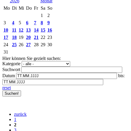
2026
Mo
Di
Mi
Do
Fr
Sa
So
1
2
3
4
5
6
7
8
9
10
11
12
13
14
15
16
17
18
19
20
21
22
23
24
25
26
27
28
29
30
31
Hier können Sie gezielt suchen:
Kategorie
Suchwort
Datum
bis:
reset
zurück
1
2
3