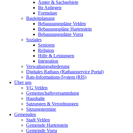
Ämter & Sachgebiete
Ihr Anliegen
Formulare
Bauleitplanung
Bebauuungspläne Velden
Bebauungspläne Hartenstein
Bebauuungspläne Vorra
Soziales
Senioren
Religion
Hilfe & Leistungen
Integration
Verwaltungsgliederung
Digitales Rathaus (Rathausservice Portal)
Rats-Informations-System (RIS)
Über uns
VG Velden
Gemeinschaftsversammlung
Haushalte
Satzungen & Verordnungen
Sitzungstermine
Gemeinden
Stadt Velden
Gemeinde Hartenstein
Gemeinde Vorra