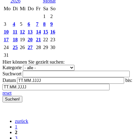
2026
Mo
Di
Mi
Do
Fr
Sa
So
1
2
3
4
5
6
7
8
9
10
11
12
13
14
15
16
17
18
19
20
21
22
23
24
25
26
27
28
29
30
31
Hier können Sie gezielt suchen:
Kategorie
Suchwort
Datum
bis:
reset
zurück
1
2
3