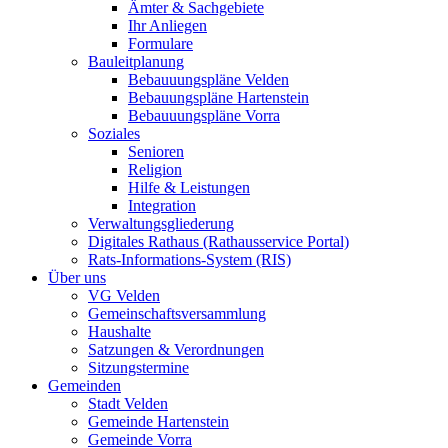
Ämter & Sachgebiete
Ihr Anliegen
Formulare
Bauleitplanung
Bebauuungspläne Velden
Bebauungspläne Hartenstein
Bebauuungspläne Vorra
Soziales
Senioren
Religion
Hilfe & Leistungen
Integration
Verwaltungsgliederung
Digitales Rathaus (Rathausservice Portal)
Rats-Informations-System (RIS)
Über uns
VG Velden
Gemeinschaftsversammlung
Haushalte
Satzungen & Verordnungen
Sitzungstermine
Gemeinden
Stadt Velden
Gemeinde Hartenstein
Gemeinde Vorra