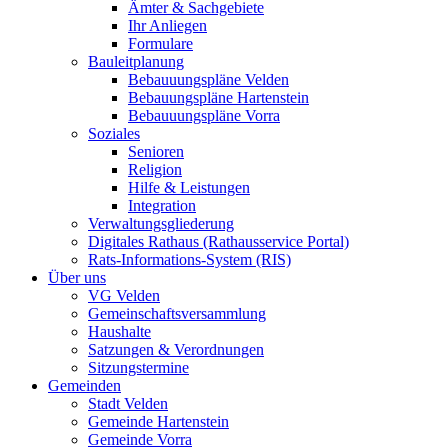
Ämter & Sachgebiete
Ihr Anliegen
Formulare
Bauleitplanung
Bebauuungspläne Velden
Bebauungspläne Hartenstein
Bebauuungspläne Vorra
Soziales
Senioren
Religion
Hilfe & Leistungen
Integration
Verwaltungsgliederung
Digitales Rathaus (Rathausservice Portal)
Rats-Informations-System (RIS)
Über uns
VG Velden
Gemeinschaftsversammlung
Haushalte
Satzungen & Verordnungen
Sitzungstermine
Gemeinden
Stadt Velden
Gemeinde Hartenstein
Gemeinde Vorra