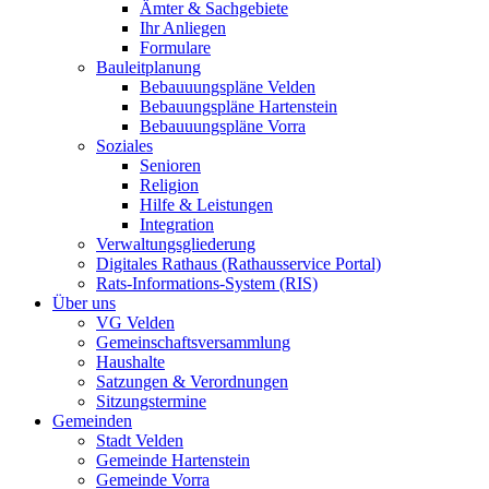
Ämter & Sachgebiete
Ihr Anliegen
Formulare
Bauleitplanung
Bebauuungspläne Velden
Bebauungspläne Hartenstein
Bebauuungspläne Vorra
Soziales
Senioren
Religion
Hilfe & Leistungen
Integration
Verwaltungsgliederung
Digitales Rathaus (Rathausservice Portal)
Rats-Informations-System (RIS)
Über uns
VG Velden
Gemeinschaftsversammlung
Haushalte
Satzungen & Verordnungen
Sitzungstermine
Gemeinden
Stadt Velden
Gemeinde Hartenstein
Gemeinde Vorra