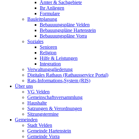
Ämter & Sachgebiete
Ihr Anliegen
Formulare
Bauleitplanung
Bebauuungspläne Velden
Bebauungspläne Hartenstein
Bebauuungspläne Vorra
Soziales
Senioren
Religion
Hilfe & Leistungen
Integration
Verwaltungsgliederung
Digitales Rathaus (Rathausservice Portal)
Rats-Informations-System (RIS)
Über uns
VG Velden
Gemeinschaftsversammlung
Haushalte
Satzungen & Verordnungen
Sitzungstermine
Gemeinden
Stadt Velden
Gemeinde Hartenstein
Gemeinde Vorra