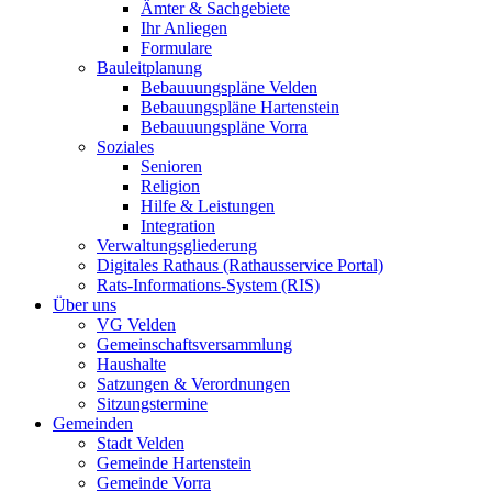
Ämter & Sachgebiete
Ihr Anliegen
Formulare
Bauleitplanung
Bebauuungspläne Velden
Bebauungspläne Hartenstein
Bebauuungspläne Vorra
Soziales
Senioren
Religion
Hilfe & Leistungen
Integration
Verwaltungsgliederung
Digitales Rathaus (Rathausservice Portal)
Rats-Informations-System (RIS)
Über uns
VG Velden
Gemeinschaftsversammlung
Haushalte
Satzungen & Verordnungen
Sitzungstermine
Gemeinden
Stadt Velden
Gemeinde Hartenstein
Gemeinde Vorra