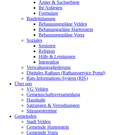
Ämter & Sachgebiete
Ihr Anliegen
Formulare
Bauleitplanung
Bebauuungspläne Velden
Bebauungspläne Hartenstein
Bebauuungspläne Vorra
Soziales
Senioren
Religion
Hilfe & Leistungen
Integration
Verwaltungsgliederung
Digitales Rathaus (Rathausservice Portal)
Rats-Informations-System (RIS)
Über uns
VG Velden
Gemeinschaftsversammlung
Haushalte
Satzungen & Verordnungen
Sitzungstermine
Gemeinden
Stadt Velden
Gemeinde Hartenstein
Gemeinde Vorra