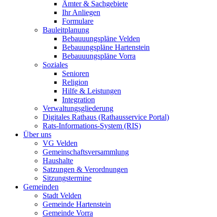
Ämter & Sachgebiete
Ihr Anliegen
Formulare
Bauleitplanung
Bebauuungspläne Velden
Bebauungspläne Hartenstein
Bebauuungspläne Vorra
Soziales
Senioren
Religion
Hilfe & Leistungen
Integration
Verwaltungsgliederung
Digitales Rathaus (Rathausservice Portal)
Rats-Informations-System (RIS)
Über uns
VG Velden
Gemeinschaftsversammlung
Haushalte
Satzungen & Verordnungen
Sitzungstermine
Gemeinden
Stadt Velden
Gemeinde Hartenstein
Gemeinde Vorra