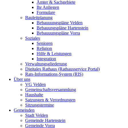
Ämter & Sachgebiete
Ihr Anliegen
Formulare
Bauleitplanung
Bebauuungspläne Velden
Bebauungspläne Hartenstein
Bebauuungspläne Vorra
Soziales
Senioren
Religion
Hilfe & Leistungen
Integration
Verwaltungsgliederung
Digitales Rathaus (Rathausservice Portal)
Rats-Informations-System (RIS)
Über uns
VG Velden
Gemeinschaftsversammlung
Haushalte
Satzungen & Verordnungen
Sitzungstermine
Gemeinden
Stadt Velden
Gemeinde Hartenstein
Gemeinde Vorra