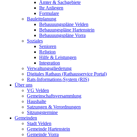
Ämter & Sachgebiete
Ihr Anliegen
Formulare
Bauleitplanung
Bebauuungspläne Velden
Bebauungspläne Hartenstein
Bebauuungspläne Vorra
Soziales
Senioren
Religion
Hilfe & Leistungen
Integration
Verwaltungsgliederung
Digitales Rathaus (Rathausservice Portal)
Rats-Informations-System (RIS)
Über uns
VG Velden
Gemeinschaftsversammlung
Haushalte
Satzungen & Verordnungen
Sitzungstermine
Gemeinden
Stadt Velden
Gemeinde Hartenstein
Gemeinde Vorra