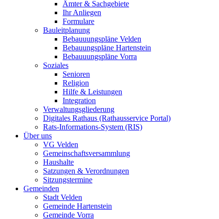
Ämter & Sachgebiete
Ihr Anliegen
Formulare
Bauleitplanung
Bebauuungspläne Velden
Bebauungspläne Hartenstein
Bebauuungspläne Vorra
Soziales
Senioren
Religion
Hilfe & Leistungen
Integration
Verwaltungsgliederung
Digitales Rathaus (Rathausservice Portal)
Rats-Informations-System (RIS)
Über uns
VG Velden
Gemeinschaftsversammlung
Haushalte
Satzungen & Verordnungen
Sitzungstermine
Gemeinden
Stadt Velden
Gemeinde Hartenstein
Gemeinde Vorra