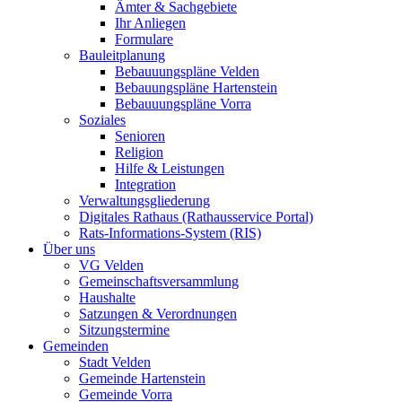
Ämter & Sachgebiete
Ihr Anliegen
Formulare
Bauleitplanung
Bebauuungspläne Velden
Bebauungspläne Hartenstein
Bebauuungspläne Vorra
Soziales
Senioren
Religion
Hilfe & Leistungen
Integration
Verwaltungsgliederung
Digitales Rathaus (Rathausservice Portal)
Rats-Informations-System (RIS)
Über uns
VG Velden
Gemeinschaftsversammlung
Haushalte
Satzungen & Verordnungen
Sitzungstermine
Gemeinden
Stadt Velden
Gemeinde Hartenstein
Gemeinde Vorra