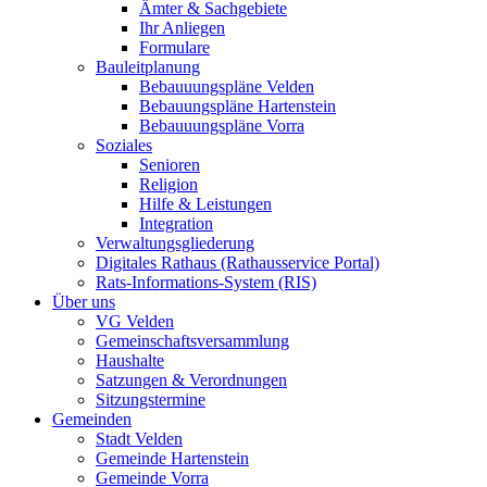
Ämter & Sachgebiete
Ihr Anliegen
Formulare
Bauleitplanung
Bebauuungspläne Velden
Bebauungspläne Hartenstein
Bebauuungspläne Vorra
Soziales
Senioren
Religion
Hilfe & Leistungen
Integration
Verwaltungsgliederung
Digitales Rathaus (Rathausservice Portal)
Rats-Informations-System (RIS)
Über uns
VG Velden
Gemeinschaftsversammlung
Haushalte
Satzungen & Verordnungen
Sitzungstermine
Gemeinden
Stadt Velden
Gemeinde Hartenstein
Gemeinde Vorra