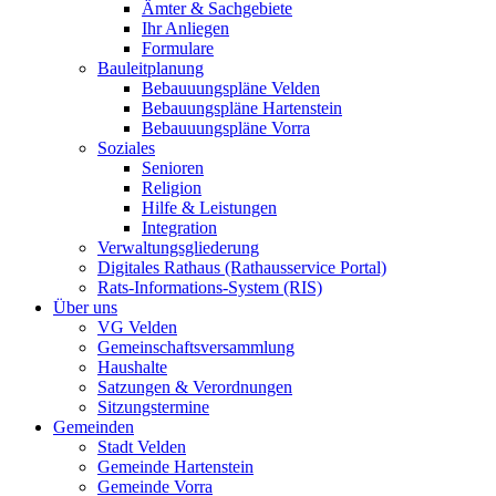
Ämter & Sachgebiete
Ihr Anliegen
Formulare
Bauleitplanung
Bebauuungspläne Velden
Bebauungspläne Hartenstein
Bebauuungspläne Vorra
Soziales
Senioren
Religion
Hilfe & Leistungen
Integration
Verwaltungsgliederung
Digitales Rathaus (Rathausservice Portal)
Rats-Informations-System (RIS)
Über uns
VG Velden
Gemeinschaftsversammlung
Haushalte
Satzungen & Verordnungen
Sitzungstermine
Gemeinden
Stadt Velden
Gemeinde Hartenstein
Gemeinde Vorra