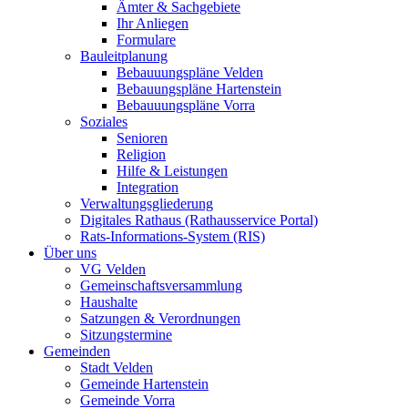
Ämter & Sachgebiete
Ihr Anliegen
Formulare
Bauleitplanung
Bebauuungspläne Velden
Bebauungspläne Hartenstein
Bebauuungspläne Vorra
Soziales
Senioren
Religion
Hilfe & Leistungen
Integration
Verwaltungsgliederung
Digitales Rathaus (Rathausservice Portal)
Rats-Informations-System (RIS)
Über uns
VG Velden
Gemeinschaftsversammlung
Haushalte
Satzungen & Verordnungen
Sitzungstermine
Gemeinden
Stadt Velden
Gemeinde Hartenstein
Gemeinde Vorra