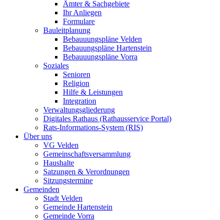
Ämter & Sachgebiete
Ihr Anliegen
Formulare
Bauleitplanung
Bebauuungspläne Velden
Bebauungspläne Hartenstein
Bebauuungspläne Vorra
Soziales
Senioren
Religion
Hilfe & Leistungen
Integration
Verwaltungsgliederung
Digitales Rathaus (Rathausservice Portal)
Rats-Informations-System (RIS)
Über uns
VG Velden
Gemeinschaftsversammlung
Haushalte
Satzungen & Verordnungen
Sitzungstermine
Gemeinden
Stadt Velden
Gemeinde Hartenstein
Gemeinde Vorra