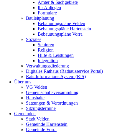
Ämter & Sachgebiete
Ihr Anliegen
Formulare
Bauleitplanung
Bebauuungspläne Velden
Bebauungspläne Hartenstein
Bebauuungspläne Vorra
Soziales
Senioren
Religion
Hilfe & Leistungen
Integration
Verwaltungsgliederung
Digitales Rathaus (Rathausservice Portal)
Rats-Informations-System (RIS)
Über uns
VG Velden
Gemeinschaftsversammlung
Haushalte
Satzungen & Verordnungen
Sitzungstermine
Gemeinden
Stadt Velden
Gemeinde Hartenstein
Gemeinde Vorra