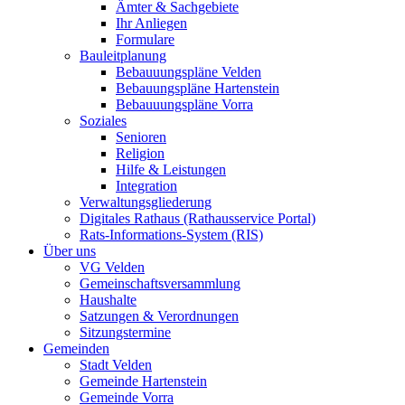
Ämter & Sachgebiete
Ihr Anliegen
Formulare
Bauleitplanung
Bebauuungspläne Velden
Bebauungspläne Hartenstein
Bebauuungspläne Vorra
Soziales
Senioren
Religion
Hilfe & Leistungen
Integration
Verwaltungsgliederung
Digitales Rathaus (Rathausservice Portal)
Rats-Informations-System (RIS)
Über uns
VG Velden
Gemeinschaftsversammlung
Haushalte
Satzungen & Verordnungen
Sitzungstermine
Gemeinden
Stadt Velden
Gemeinde Hartenstein
Gemeinde Vorra