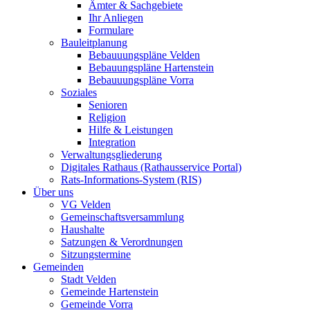
Ämter & Sachgebiete
Ihr Anliegen
Formulare
Bauleitplanung
Bebauuungspläne Velden
Bebauungspläne Hartenstein
Bebauuungspläne Vorra
Soziales
Senioren
Religion
Hilfe & Leistungen
Integration
Verwaltungsgliederung
Digitales Rathaus (Rathausservice Portal)
Rats-Informations-System (RIS)
Über uns
VG Velden
Gemeinschaftsversammlung
Haushalte
Satzungen & Verordnungen
Sitzungstermine
Gemeinden
Stadt Velden
Gemeinde Hartenstein
Gemeinde Vorra