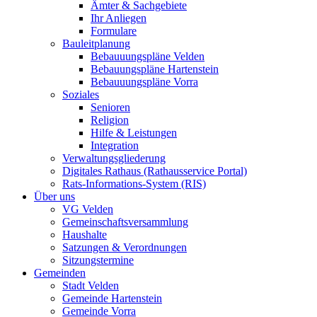
Ämter & Sachgebiete
Ihr Anliegen
Formulare
Bauleitplanung
Bebauuungspläne Velden
Bebauungspläne Hartenstein
Bebauuungspläne Vorra
Soziales
Senioren
Religion
Hilfe & Leistungen
Integration
Verwaltungsgliederung
Digitales Rathaus (Rathausservice Portal)
Rats-Informations-System (RIS)
Über uns
VG Velden
Gemeinschaftsversammlung
Haushalte
Satzungen & Verordnungen
Sitzungstermine
Gemeinden
Stadt Velden
Gemeinde Hartenstein
Gemeinde Vorra