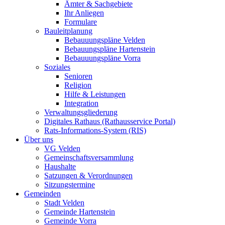
Ämter & Sachgebiete
Ihr Anliegen
Formulare
Bauleitplanung
Bebauuungspläne Velden
Bebauungspläne Hartenstein
Bebauuungspläne Vorra
Soziales
Senioren
Religion
Hilfe & Leistungen
Integration
Verwaltungsgliederung
Digitales Rathaus (Rathausservice Portal)
Rats-Informations-System (RIS)
Über uns
VG Velden
Gemeinschaftsversammlung
Haushalte
Satzungen & Verordnungen
Sitzungstermine
Gemeinden
Stadt Velden
Gemeinde Hartenstein
Gemeinde Vorra