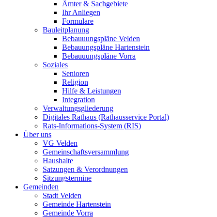
Ämter & Sachgebiete
Ihr Anliegen
Formulare
Bauleitplanung
Bebauuungspläne Velden
Bebauungspläne Hartenstein
Bebauuungspläne Vorra
Soziales
Senioren
Religion
Hilfe & Leistungen
Integration
Verwaltungsgliederung
Digitales Rathaus (Rathausservice Portal)
Rats-Informations-System (RIS)
Über uns
VG Velden
Gemeinschaftsversammlung
Haushalte
Satzungen & Verordnungen
Sitzungstermine
Gemeinden
Stadt Velden
Gemeinde Hartenstein
Gemeinde Vorra