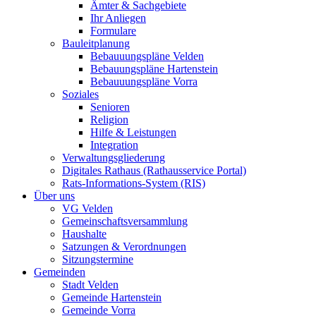
Ämter & Sachgebiete
Ihr Anliegen
Formulare
Bauleitplanung
Bebauuungspläne Velden
Bebauungspläne Hartenstein
Bebauuungspläne Vorra
Soziales
Senioren
Religion
Hilfe & Leistungen
Integration
Verwaltungsgliederung
Digitales Rathaus (Rathausservice Portal)
Rats-Informations-System (RIS)
Über uns
VG Velden
Gemeinschaftsversammlung
Haushalte
Satzungen & Verordnungen
Sitzungstermine
Gemeinden
Stadt Velden
Gemeinde Hartenstein
Gemeinde Vorra