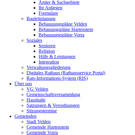
Ämter & Sachgebiete
Ihr Anliegen
Formulare
Bauleitplanung
Bebauuungspläne Velden
Bebauungspläne Hartenstein
Bebauuungspläne Vorra
Soziales
Senioren
Religion
Hilfe & Leistungen
Integration
Verwaltungsgliederung
Digitales Rathaus (Rathausservice Portal)
Rats-Informations-System (RIS)
Über uns
VG Velden
Gemeinschaftsversammlung
Haushalte
Satzungen & Verordnungen
Sitzungstermine
Gemeinden
Stadt Velden
Gemeinde Hartenstein
Gemeinde Vorra