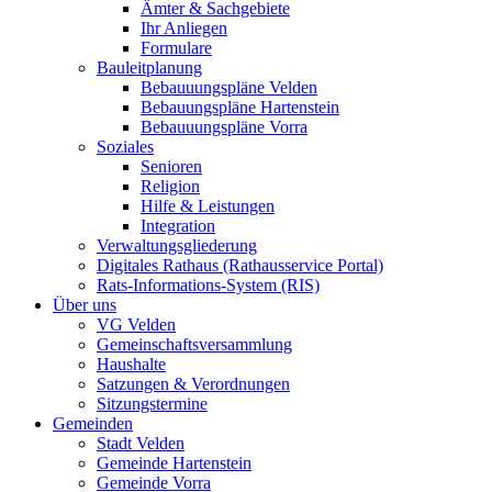
Ämter & Sachgebiete
Ihr Anliegen
Formulare
Bauleitplanung
Bebauuungspläne Velden
Bebauungspläne Hartenstein
Bebauuungspläne Vorra
Soziales
Senioren
Religion
Hilfe & Leistungen
Integration
Verwaltungsgliederung
Digitales Rathaus (Rathausservice Portal)
Rats-Informations-System (RIS)
Über uns
VG Velden
Gemeinschaftsversammlung
Haushalte
Satzungen & Verordnungen
Sitzungstermine
Gemeinden
Stadt Velden
Gemeinde Hartenstein
Gemeinde Vorra