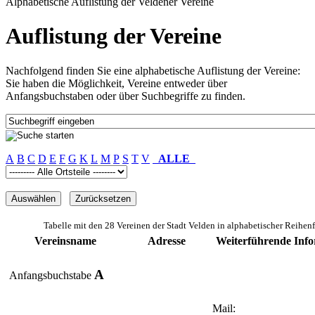
Alphabetische Auflistung der Veldener Vereine
Auflistung der Vereine
Nachfolgend finden Sie eine alphabetische Auflistung der Vereine:
Sie haben die Möglichkeit, Vereine entweder über
Anfangsbuchstaben oder über Suchbegriffe zu finden.
A
B
C
D
E
F
G
K
L
M
P
S
T
V
ALLE
Tabelle mit den 28 Vereinen der Stadt Velden in alphabetischer Reihen
Vereinsname
Adresse
Weiterführende Inf
A
Anfangsbuchstabe
Mail: