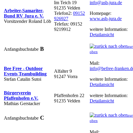
Im Teich 19
info@asb-jura.de
91235 Velden
Arbeiter-Samariter-
Telefon2:
09152
Homepage:
Bund RV Jura e. V.
926927
www.asb-jura.de
Vorsitzender Roland Löb
Telefax: 09152
9219912
weitere Information:
Detailansicht
zur
B
Anfangsbuchstabe
oben
Mail:
Bee Free - Outdoor
info@befree-franken.d
Alfalter 9
Events Teambuilding
91247 Vorra
Stefan Catalin Sutoi
weitere Information:
Detailansicht
Bürgerverein
Pfaffenhofen 22
weitere Information:
Pfaffenhofen e.V.
91235 Velden
Detailansicht
Mathias Gerstacker
zur
C
Anfangsbuchstabe
oben
Mail: