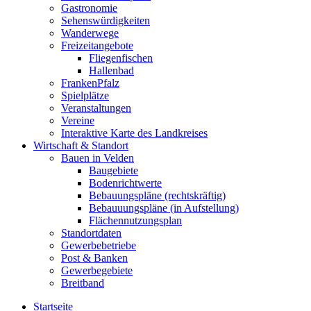
Gastronomie
Sehenswürdigkeiten
Wanderwege
Freizeitangebote
Fliegenfischen
Hallenbad
FrankenPfalz
Spielplätze
Veranstaltungen
Vereine
Interaktive Karte des Landkreises
Wirtschaft & Standort
Bauen in Velden
Baugebiete
Bodenrichtwerte
Bebauungspläne (rechtskräftig)
Bebauuungspläne (in Aufstellung)
Flächennutzungsplan
Standortdaten
Gewerbebetriebe
Post & Banken
Gewerbegebiete
Breitband
Startseite