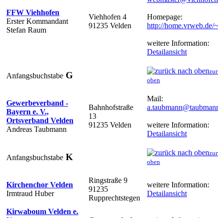
FFW Viehhofen
Viehhofen 4
Homepage:
Erster Kommandant
91235 Velden
http://home.vrweb.de/
Stefan Raum
weitere Information:
Detailansicht
zur
G
Anfangsbuchstabe
oben
Mail:
Gewerbeverband -
Bahnhofstraße
a.taubmann@taubmann
Bayern e. V.,
13
Ortsverband Velden
91235 Velden
weitere Information:
Andreas Taubmann
Detailansicht
zur
K
Anfangsbuchstabe
oben
Ringstraße 9
Kirchenchor Velden
weitere Information:
91235
Irmtraud Huber
Detailansicht
Rupprechtstegen
Kirwaboum Velden e.