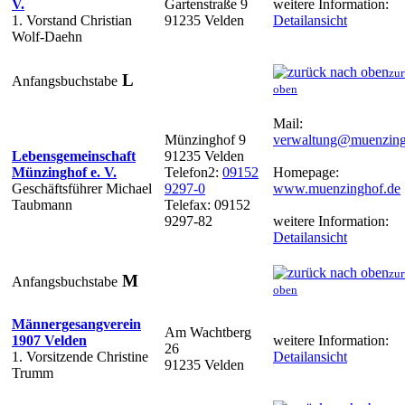
V.
Gartenstraße 9
weitere Information:
1. Vorstand Christian
91235 Velden
Detailansicht
Wolf-Daehn
zur
L
Anfangsbuchstabe
oben
Mail:
Münzinghof 9
verwaltung@muenzing
Lebensgemeinschaft
91235 Velden
Münzinghof e. V.
Telefon2:
09152
Homepage:
Geschäftsführer Michael
9297-0
www.muenzinghof.de
Taubmann
Telefax: 09152
9297-82
weitere Information:
Detailansicht
zur
M
Anfangsbuchstabe
oben
Männergesangverein
Am Wachtberg
1907 Velden
weitere Information:
26
1. Vorsitzende Christine
Detailansicht
91235 Velden
Trumm