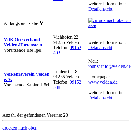
weitere Information:
Detailansicht
zur
V
Anfangsbuchstabe
oben
Viehhofen 22
VdK Ortsverband
91235 Velden
weitere Information:
Velden-Hartenstein
Telefon:
09152
Detailansicht
Vorsitzende Ilse Igel
403
Mail:
tourist-info@velden.de
Lindenstr. 18
Verkehrsverein Velden
91235 Velden
Homepage:
e. V.
Telefon:
09152
www.velden.de
Vorsitzende Sabine Hörl
538
weitere Information:
Detailansicht
Anzahl der gefundenen Vereine: 28
drucken
nach oben