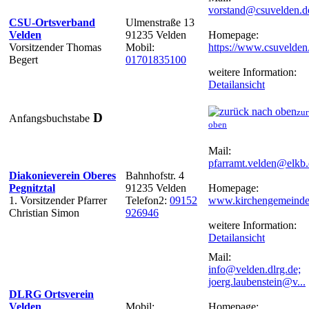
vorstand@csuvelden.d
CSU-Ortsverband
Ulmenstraße 13
Velden
91235 Velden
Homepage:
Vorsitzender Thomas
Mobil:
https://www.csuvelden
Begert
01701835100
weitere Information:
Detailansicht
zur
D
Anfangsbuchstabe
oben
Mail:
pfarramt.velden@elkb
Diakonieverein Oberes
Bahnhofstr. 4
Pegnitztal
91235 Velden
Homepage:
1. Vorsitzender Pfarrer
Telefon2:
09152
www.kirchengemeinde
Christian Simon
926946
weitere Information:
Detailansicht
Mail:
info@velden.dlrg.de;
joerg.laubenstein@v...
DLRG Ortsverein
Velden
Mobil:
Homepage: