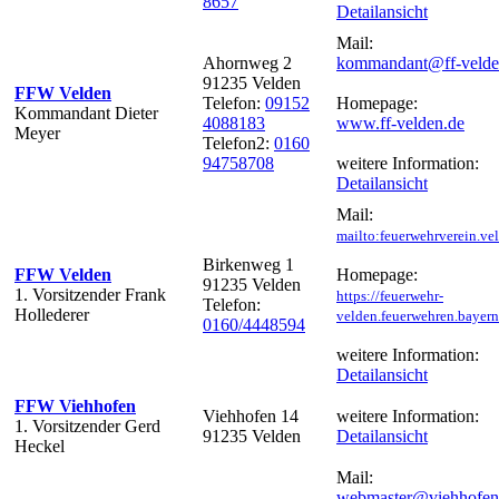
8657
Detailansicht
Mail:
Ahornweg 2
kommandant@ff-velde
91235 Velden
FFW Velden
Telefon:
09152
Homepage:
Kommandant Dieter
4088183
www.ff-velden.de
Meyer
Telefon2:
0160
94758708
weitere Information:
Detailansicht
Mail:
mailto:feuerwehrverein.v
Birkenweg 1
FFW Velden
Homepage:
91235 Velden
1. Vorsitzender Frank
https://feuerwehr-
Telefon:
Hollederer
velden.feuerwehren.bayern
0160/4448594
weitere Information:
Detailansicht
FFW Viehhofen
Viehhofen 14
weitere Information:
1. Vorsitzender Gerd
91235 Velden
Detailansicht
Heckel
Mail:
webmaster@viehhofen