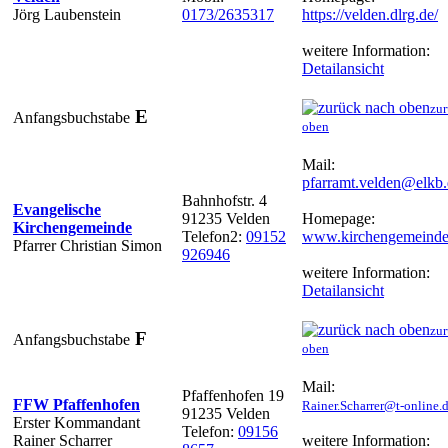
Jörg Laubenstein
0173/2635317
https://velden.dlrg.de/
weitere Information:
Detailansicht
zur
E
Anfangsbuchstabe
oben
Mail:
pfarramt.velden@elkb
Bahnhofstr. 4
Evangelische
91235 Velden
Homepage:
Kirchengemeinde
Telefon2:
09152
www.kirchengemeinde
Pfarrer Christian Simon
926946
weitere Information:
Detailansicht
zur
F
Anfangsbuchstabe
oben
Mail:
Pfaffenhofen 19
FFW Pfaffenhofen
Rainer.Scharrer@t-online.
91235 Velden
Erster Kommandant
Telefon:
09156
Rainer Scharrer
weitere Information: