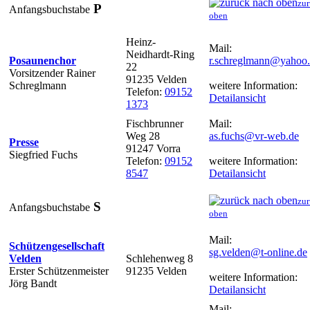
zur
P
Anfangsbuchstabe
oben
Heinz-
Mail:
Neidhardt-Ring
Posaunenchor
r.schreglmann@yahoo
22
Vorsitzender Rainer
91235 Velden
Schreglmann
weitere Information:
Telefon:
09152
Detailansicht
1373
Fischbrunner
Mail:
Weg 28
as.fuchs@vr-web.de
Presse
91247 Vorra
Siegfried Fuchs
Telefon:
09152
weitere Information:
8547
Detailansicht
zur
S
Anfangsbuchstabe
oben
Mail:
Schützengesellschaft
sg.velden@t-online.de
Velden
Schlehenweg 8
Erster Schützenmeister
91235 Velden
weitere Information:
Jörg Bandt
Detailansicht
Mail: