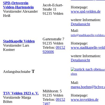
SPD-Ortsverein
Jacob-Eckart-
Velden-Hartenstein
Homepage:
Straße 11
Vorsitzender Alexander
www.spd-velden.de
91235 Velden
Heiß
weitere Information:
Detailansicht
Mail:
info@stadtkapelle-velden.
Gartenstraße 7
Stadtkapelle Velden
91235 Velden
Homepage:
Vorsitzender Lars
Telefon:
09152
www.stadtkapelle-veld
Kustner
926606
weitere Information:
Detailansicht
zur
T
Anfangsbuchstabe
oben
Mail:
marga.boehm@bcbve.
Mühltorstr. 5
TSV Velden 1923 e. V.
91235 Velden
Homepage:
Vorsitzende Marga
Telefon:
09152
www.tsvvelden.de
Böhm
7497