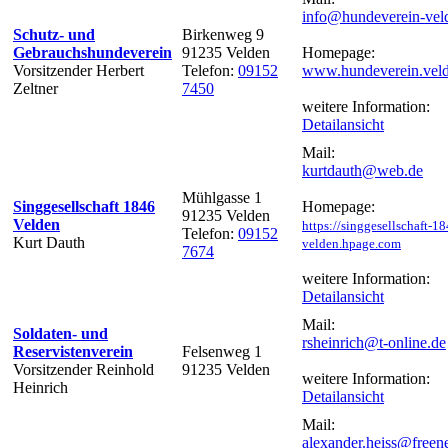
info@hundeverein-vel
Schutz- und
Birkenweg 9
Gebrauchshundeverein
91235 Velden
Homepage:
Vorsitzender Herbert
Telefon:
09152
www.hundeverein.veld
Zeltner
7450
weitere Information:
Detailansicht
Mail:
kurtdauth@web.de
Mühlgasse 1
Singgesellschaft 1846
Homepage:
91235 Velden
Velden
https://singgesellschaft-18
Telefon:
09152
Kurt Dauth
velden.hpage.com
7674
weitere Information:
Detailansicht
Mail:
Soldaten- und
rsheinrich@t-online.de
Reservistenverein
Felsenweg 1
Vorsitzender Reinhold
91235 Velden
weitere Information:
Heinrich
Detailansicht
Mail:
alexander.heiss@freene