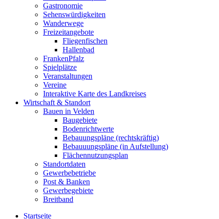
Gastronomie
Sehenswürdigkeiten
Wanderwege
Freizeitangebote
Fliegenfischen
Hallenbad
FrankenPfalz
Spielplätze
Veranstaltungen
Vereine
Interaktive Karte des Landkreises
Wirtschaft & Standort
Bauen in Velden
Baugebiete
Bodenrichtwerte
Bebauungspläne (rechtskräftig)
Bebauuungspläne (in Aufstellung)
Flächennutzungsplan
Standortdaten
Gewerbebetriebe
Post & Banken
Gewerbegebiete
Breitband
Startseite