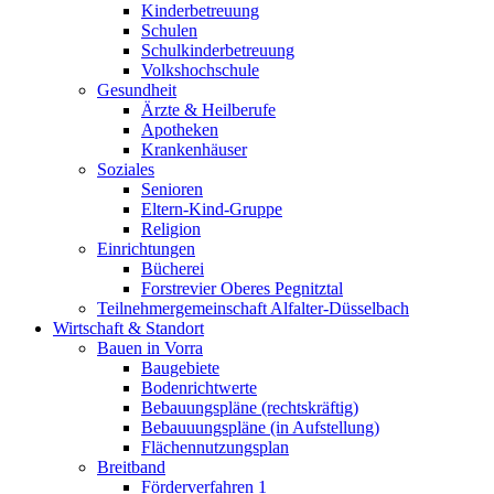
Kinderbetreuung
Schulen
Schulkinderbetreuung
Volkshochschule
Gesundheit
Ärzte & Heilberufe
Apotheken
Krankenhäuser
Soziales
Senioren
Eltern-Kind-Gruppe
Religion
Einrichtungen
Bücherei
Forstrevier Oberes Pegnitztal
Teilnehmergemeinschaft Alfalter-Düsselbach
Wirtschaft & Standort
Bauen in Vorra
Baugebiete
Bodenrichtwerte
Bebauungspläne (rechtskräftig)
Bebauuungspläne (in Aufstellung)
Flächennutzungsplan
Breitband
Förderverfahren 1