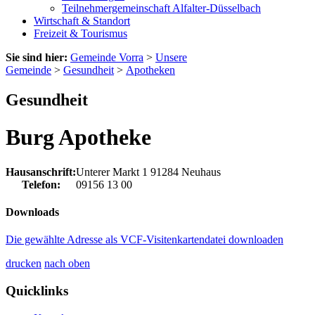
Teilnehmergemeinschaft Alfalter-Düsselbach
Wirtschaft & Standort
Freizeit & Tourismus
Sie sind hier:
Gemeinde Vorra
>
Unsere
Gemeinde
>
Gesundheit
>
Apotheken
Gesundheit
Burg Apotheke
Hausanschrift:
Unterer Markt 1
91284
Neuhaus
Telefon:
09156 13 00
Downloads
Die gewählte Adresse als VCF-Visitenkartendatei downloaden
drucken
nach oben
Quicklinks