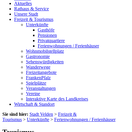
Aktuelles
Rathaus & Service
Unsere Stadt
Freizeit & Tourismus
Unterkünfte
Gasthöfe
Pensionen
Privatquartiere
Ferienwohnungen / Ferienhäuser
Wohnmobilstellplatz
Gastronomie
Sehenswürdigkeiten
Wanderwege
Freizeitangebote
FrankenPfalz
Spielplätze
Veranstaltungen
Vereine
Interaktive Karte des Landkreises
Wirtschaft & Standort
Sie sind hier:
Stadt Velden
>
Freizeit &
Tourismus
>
Unterkünfte
>
Ferienwohnungen / Ferienhäuser
Tourismus