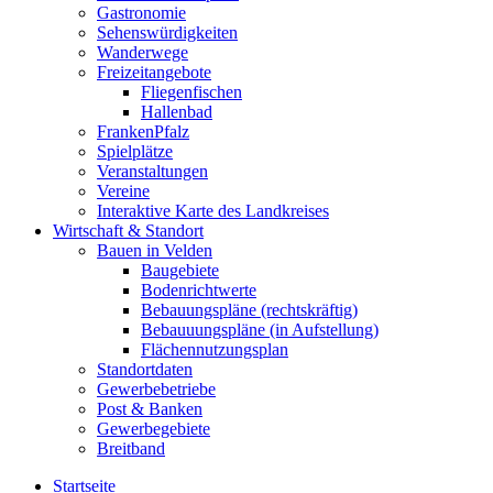
Gastronomie
Sehenswürdigkeiten
Wanderwege
Freizeitangebote
Fliegenfischen
Hallenbad
FrankenPfalz
Spielplätze
Veranstaltungen
Vereine
Interaktive Karte des Landkreises
Wirtschaft & Standort
Bauen in Velden
Baugebiete
Bodenrichtwerte
Bebauungspläne (rechtskräftig)
Bebauuungspläne (in Aufstellung)
Flächennutzungsplan
Standortdaten
Gewerbebetriebe
Post & Banken
Gewerbegebiete
Breitband
Startseite