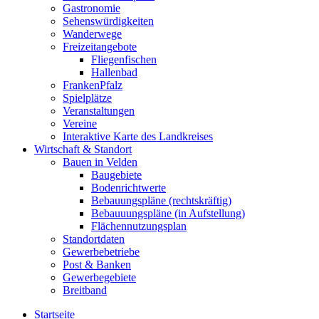
Gastronomie
Sehenswürdigkeiten
Wanderwege
Freizeitangebote
Fliegenfischen
Hallenbad
FrankenPfalz
Spielplätze
Veranstaltungen
Vereine
Interaktive Karte des Landkreises
Wirtschaft & Standort
Bauen in Velden
Baugebiete
Bodenrichtwerte
Bebauungspläne (rechtskräftig)
Bebauuungspläne (in Aufstellung)
Flächennutzungsplan
Standortdaten
Gewerbebetriebe
Post & Banken
Gewerbegebiete
Breitband
Startseite