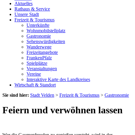
Aktuelles
Rathaus & Service
Unsere Stadt
Freizeit & Tourismus
Unterkünfte
Wohnmobilstellplatz
Gastronomie
Sehenswürdigkeiten
Wanderwege
Freizeitangebote
FrankenPfalz
Spielplätze
Veranstaltungen
Vereine
Interaktive Karte des Landkreises
Wirtschaft & Standort
Sie sind hier:
Stadt Velden
>
Freizeit & Tourismus
>
Gastronomie
Feiern und verwöhnen lassen
Wer die Gaumenfreuden zu genießen versteht, wird in der