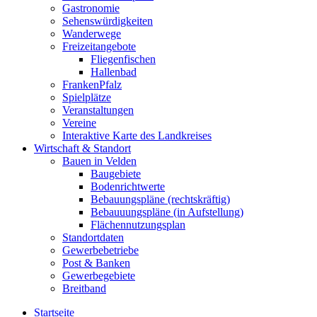
Gastronomie
Sehenswürdigkeiten
Wanderwege
Freizeitangebote
Fliegenfischen
Hallenbad
FrankenPfalz
Spielplätze
Veranstaltungen
Vereine
Interaktive Karte des Landkreises
Wirtschaft & Standort
Bauen in Velden
Baugebiete
Bodenrichtwerte
Bebauungspläne (rechtskräftig)
Bebauuungspläne (in Aufstellung)
Flächennutzungsplan
Standortdaten
Gewerbebetriebe
Post & Banken
Gewerbegebiete
Breitband
Startseite