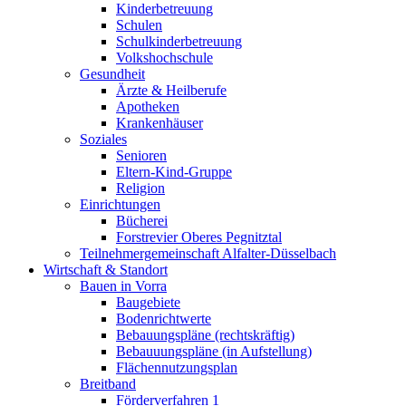
Kinderbetreuung
Schulen
Schulkinderbetreuung
Volkshochschule
Gesundheit
Ärzte & Heilberufe
Apotheken
Krankenhäuser
Soziales
Senioren
Eltern-Kind-Gruppe
Religion
Einrichtungen
Bücherei
Forstrevier Oberes Pegnitztal
Teilnehmergemeinschaft Alfalter-Düsselbach
Wirtschaft & Standort
Bauen in Vorra
Baugebiete
Bodenrichtwerte
Bebauungspläne (rechtskräftig)
Bebauuungspläne (in Aufstellung)
Flächennutzungsplan
Breitband
Förderverfahren 1