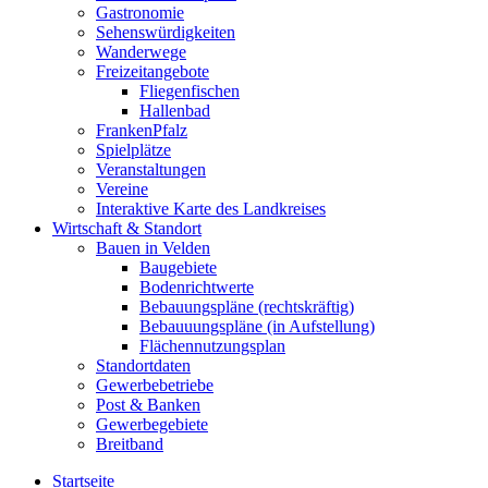
Gastronomie
Sehenswürdigkeiten
Wanderwege
Freizeitangebote
Fliegenfischen
Hallenbad
FrankenPfalz
Spielplätze
Veranstaltungen
Vereine
Interaktive Karte des Landkreises
Wirtschaft & Standort
Bauen in Velden
Baugebiete
Bodenrichtwerte
Bebauungspläne (rechtskräftig)
Bebauuungspläne (in Aufstellung)
Flächennutzungsplan
Standortdaten
Gewerbebetriebe
Post & Banken
Gewerbegebiete
Breitband
Startseite