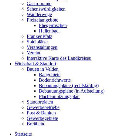
Gastronomie
Sehenswürdigkeiten
Wanderwege
Freizeitangebote
Fliegenfischen
Hallenbad
FrankenPfalz
Spielplätze
Veranstaltungen
Vereine
Interaktive Karte des Landkreises
Wirtschaft & Standort
Bauen in Velden
Baugebiete
Bodenrichtwerte
Bebauungspläne (rechtskräftig)
Bebauuungspläne (in Aufstellung)
Flächennutzungsplan
Standortdaten
Gewerbebetriebe
Post & Banken
Gewerbegebiete
Breitband
Startseite