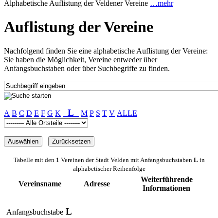
Alphabetische Auflistung der Veldener Vereine
…mehr
Auflistung der Vereine
Nachfolgend finden Sie eine alphabetische Auflistung der Vereine:
Sie haben die Möglichkeit, Vereine entweder über
Anfangsbuchstaben oder über Suchbegriffe zu finden.
L
A
B
C
D
E
F
G
K
M
P
S
T
V
ALLE
Tabelle mit den 1 Vereinen der Stadt Velden mit Anfangsbuchstaben
L
in
alphabetischer Reihenfolge
Weiterführende
Vereinsname
Adresse
Informationen
L
Anfangsbuchstabe